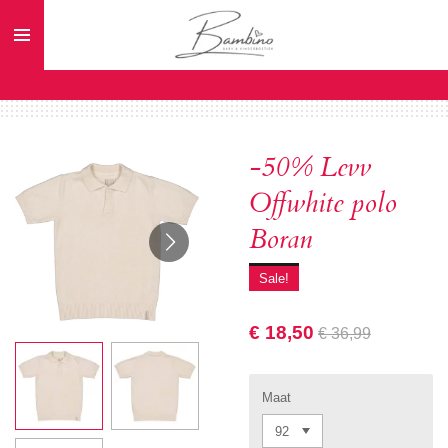
Ga
direct
naar
de
hoofdinhoud
-50% Levv
Offwhite polo
Boran
Sale!
€ 18,50
€ 36,99
Maat