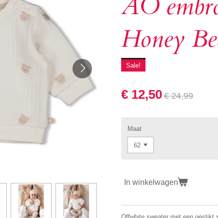
AO embro
Honey Be
Sale!
€ 12,50
€ 24,99
Maat
In winkelwagen
Offwhite sweater met een gestikt s