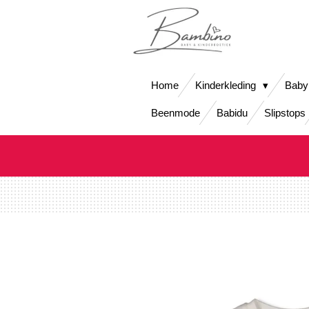
Ga
direct
naar
de
hoofdinhoud
Home
Kinderkleding
Baby
Beenmode
Babidu
Slipstops