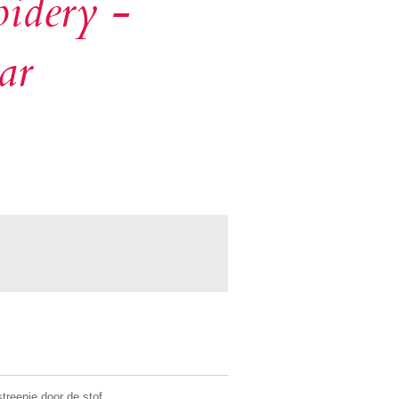
idery -
ar
treepje door de stof.