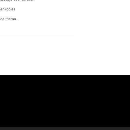
renkopjes.
fde thema.