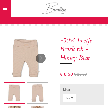
Ga
direct
naar
de
hoofdinhoud
-50% Feetje
Broek rib -
Honey Bear
€ 8,50
€ 16,99
Maat