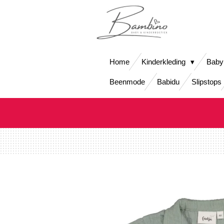
Ga
direct
naar
de
hoofdinhoud
Home
Kinderkleding
Baby
Beenmode
Babidu
Slipstops