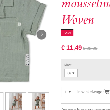
mousseli
Woven
Sale!
€ 11,49
€ 22,99
Maat
In winkelwagen
Zeegroene blouse van mousseline 