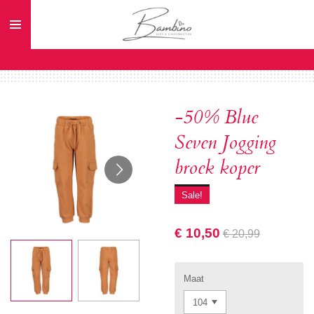
Ga
direct
naar
de
hoofdinhoud
-50% Blue
Seven Jogging
broek koper
Sale!
€ 10,50
€ 20,99
Maat