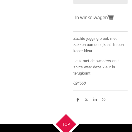
In winkelwagen
Zachte jogging broek met
zakken aan de zijkant. In een
koper kleur.
Leuk met de sweaters en t-
shirts waar deze kleur in
terugkomt.
824668
D
D
S
D
e
e
h
e
l
e
a
l
e
l
r
e
n
e
n
TOP