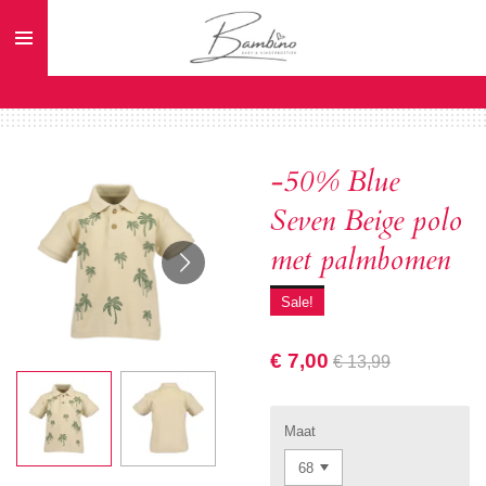
Ga
direct
naar
de
hoofdinhoud
-50% Blue
Seven Beige polo
met palmbomen
Sale!
€ 7,00
€ 13,99
Maat