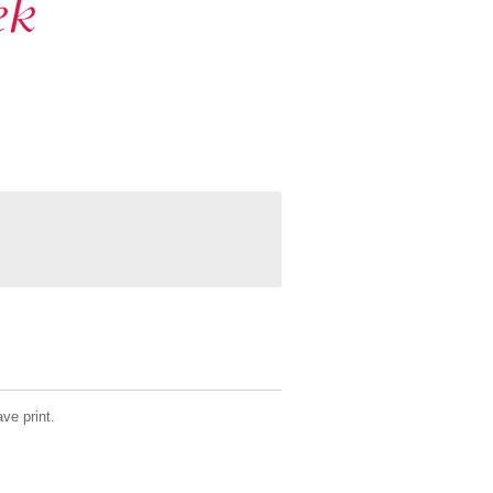
ek
ve print.