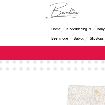
Ga
direct
naar
de
hoofdinhoud
Home
Kinderkleding
Baby
Beenmode
Babidu
Slipstops