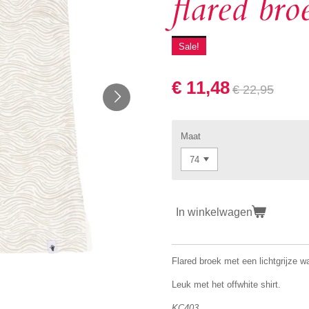
flared bro
Sale!
€ 11,48
€ 22,95
Maat
In winkelwagen
Flared broek met een lichtgrijze wa
Leuk met het offwhite shirt.
KC403