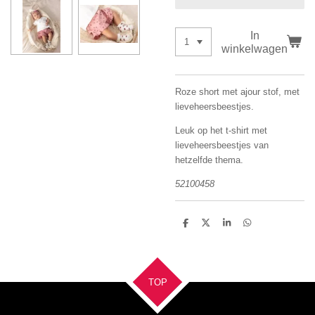
In
winkelwagen
Roze short met ajour stof, met
lieveheersbeestjes.
Leuk op het t-shirt met
lieveheersbeestjes van
hetzelfde thema.
52100458
D
D
S
D
e
e
h
e
l
e
a
l
e
l
r
e
n
e
n
TOP