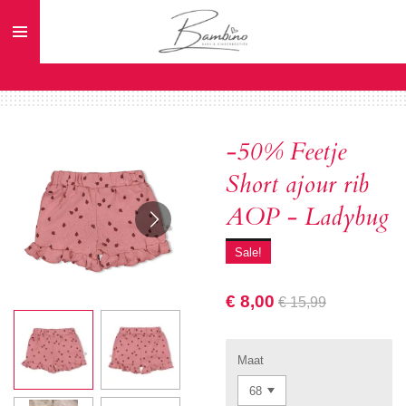
Ga
direct
naar
de
hoofdinhoud
-50% Feetje
Short ajour rib
AOP - Ladybug
Sale!
€ 8,00
€ 15,99
Maat