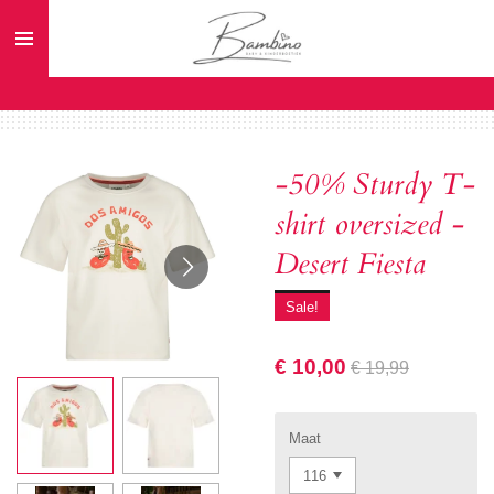
Ga
direct
naar
de
hoofdinhoud
-50% Sturdy T-
shirt oversized -
Desert Fiesta
Sale!
€ 10,00
€ 19,99
Maat