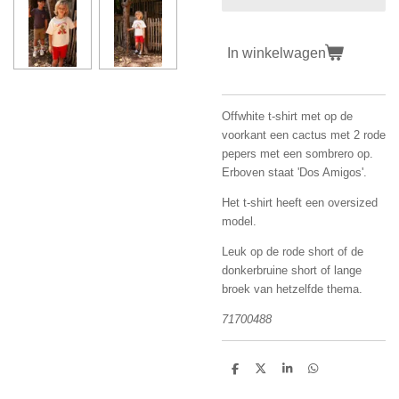
In winkelwagen
Offwhite t-shirt met op de
voorkant een cactus met 2 rode
pepers met een sombrero op.
Erboven staat 'Dos Amigos'.
Het t-shirt heeft een oversized
model.
Leuk op de rode short of de
donkerbruine short of lange
broek van hetzelfde thema.
71700488
D
D
S
D
e
e
h
e
l
e
a
l