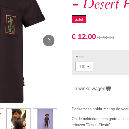
- Desert F
Sale!
€ 12,00
€ 23,99
Maat
In winkelwagen
Donkerbruin t-shirt met op de voo
Op de achterkant een grote afbeel
erboven 'Desert Fiesta'.