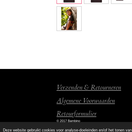
Verzenden & Retourneren
Algemene Voorwaarden
Retourformulier
© 2017 Bambino
Deze website gebruikt cookies voor analyse-doeleinden en/of het tonen van 