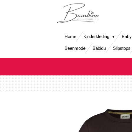
Ga
direct
naar
de
hoofdinhoud
Home
Kinderkleding
Baby
Beenmode
Babidu
Slipstops