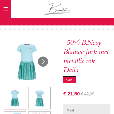
Ga
direct
naar
de
hoofdinhoud
-50% B.Nosy
Blauwe jurk met
metallic rok
Daila
Sale!
€ 21,50
€ 42,99
Maat