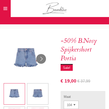
Ga
direct
naar
de
hoofdinhoud
-50% B.Nosy
Spijkershort
Portia
Sale!
€ 19,00
€ 37,99
Maat