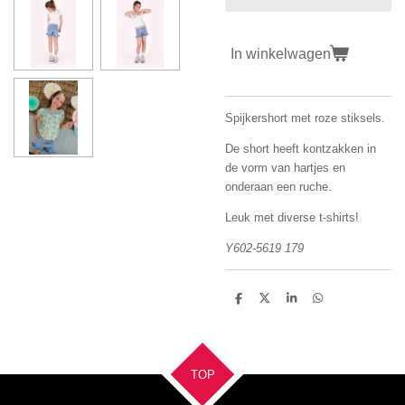
In winkelwagen
Spijkershort met roze stiksels.
De short heeft kontzakken in
de vorm van hartjes en
onderaan een ruche.
Leuk met diverse t-shirts!
Y602-5619 179
D
D
S
D
e
e
h
e
l
e
a
l
e
l
r
e
n
e
n
TOP