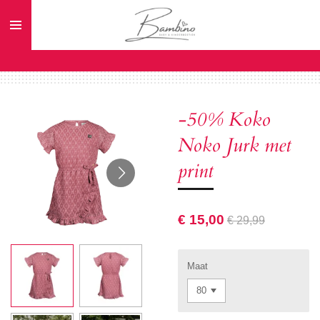
Ga
direct
naar
de
hoofdinhoud
-50% Koko
Noko Jurk met
print
€ 15,00
€ 29,99
Maat