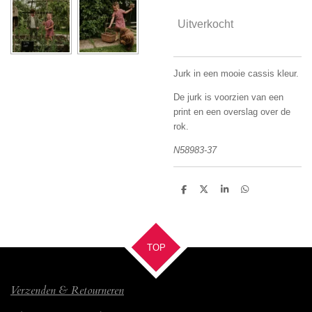
Uitverkocht
Jurk in een mooie cassis kleur.
De jurk is voorzien van een
print en een overslag over de
rok.
N58983-37
D
D
S
D
e
e
h
e
l
e
a
l
e
l
r
e
n
e
n
TOP
Verzenden & Retourneren