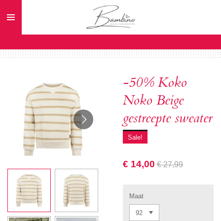
Ga
direct
naar
de
hoofdinhoud
-50% Koko
Noko Beige
gestreepte sweater
Sale!
€ 14,00
€ 27,99
Maat