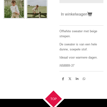
In winkelwagen
Offwhite sweater met beige
strepen.
De sweater is van een hele
dunne, soepele stof.
Ideaal voor warmere dagen.
N58889-37
D
D
S
D
e
e
h
e
l
e
a
l
e
l
r
e
n
e
n
TOP