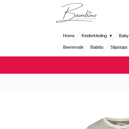
Ga
direct
naar
de
hoofdinhoud
Home
Kinderkleding
Baby
Beenmode
Babidu
Slipstops