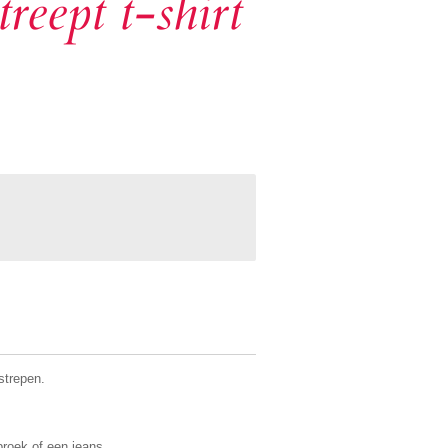
reept t-shirt
strepen.
roek of een jeans.