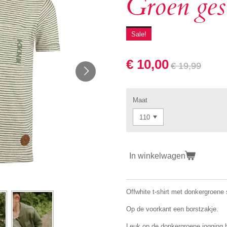
Groen gest
Sale!
€ 10,00
€ 19,99
Maat
In winkelwagen
Offwhite t-shirt met donkergroene 
Op de voorkant een borstzakje.
Leuk op de donkergroene jogging b