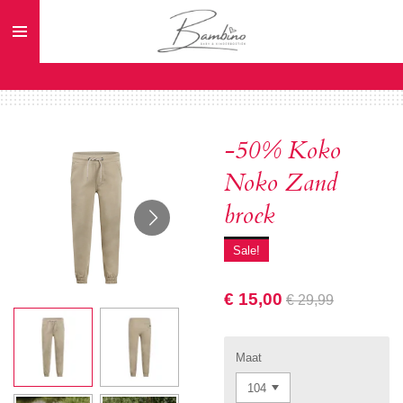
Ga
direct
naar
de
hoofdinhoud
-50% Koko
Noko Zand
broek
Sale!
€ 15,00
€ 29,99
Maat