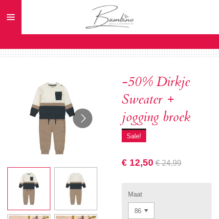
Ga
direct
naar
de
hoofdinhoud
-50% Dirkje
Sweater +
jogging broek
Sale!
€ 12,50
€ 24,99
Maat