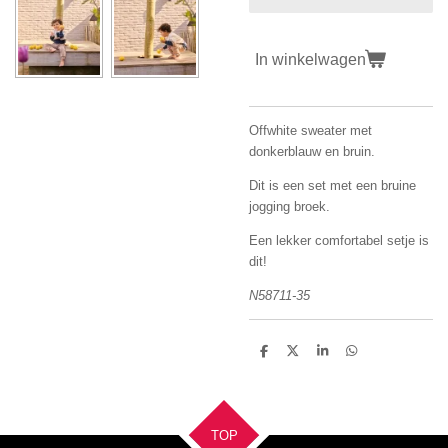
In winkelwagen
Offwhite sweater met
donkerblauw en bruin.
Dit is een set met een bruine
jogging broek.
Een lekker comfortabel setje is
dit!
N58711-35
D
D
S
D
e
e
h
e
l
e
a
l
e
l
r
e
n
e
n
TOP