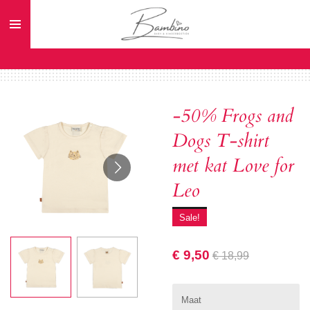
Ga
direct
naar
de
hoofdinhoud
-50% Frogs and
Dogs T-shirt
met kat Love for
Leo
Sale!
€ 9,50
€ 18,99
Maat