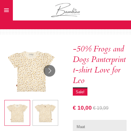
Ga
direct
naar
de
hoofdinhoud
-50% Frogs and
Dogs Panterprint
t-shirt Love for
Leo
Sale!
€ 10,00
€ 19,99
Maat