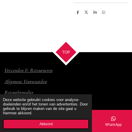
D
D
S
D
e
e
h
e
l
e
a
l
e
l
r
e
n
e
n
TOP
Verzenden & Retourneren
Algemene Voorwaarden
Retourformulier
© 2017 Bambino
Deze website gebruikt cookies voor analyse-
doeleinden en/of het tonen van advertenties. Door
gebruik te blijven maken van de site gaat u
hiermee akkoord.
Akkoord
E-mailadres
Kaart
Facebook
WhatsApp