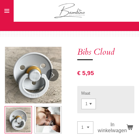
Ga
direct
naar
de
hoofdinhoud
Bibs Cloud
€ 5,95
Maat
In
winkelwagen