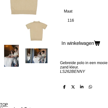
Maat
In winkelwagen
Gebreide polo in een mooie
zand kleur.
LS262BENNY
D
D
S
D
e
e
h
e
l
e
a
l
e
l
r
e
n
e
n
TOP