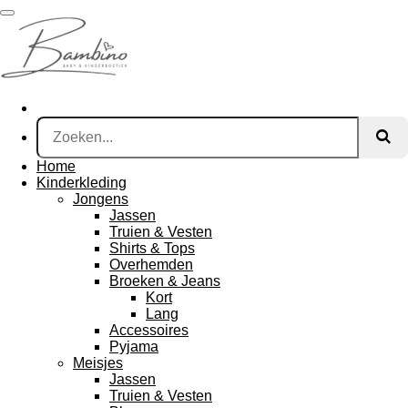
Ga
direct
naar
de
hoofdinhoud
Home
Kinderkleding
Jongens
Jassen
Truien & Vesten
Shirts & Tops
Overhemden
Broeken & Jeans
Kort
Lang
Accessoires
Pyjama
Meisjes
Jassen
Truien & Vesten