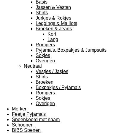
Basis
Jassen & Vesten
Shirts
Jurkjes & Rokjes
Leggings & Maillots
Broeken & Jeans
Kort
Lang
Rompers
Pyjama's, Boxpakjes & Jumpsuits
Sokjes
Overigen
Neutraal
Vestjes / Jasjes
Shirts
Broeken
Boxpakjes / Pyjama's
Rompers
Sokjes
Overigen
Merken
Feetje Pyjama's
Speenkoord met naam
Schoenen
BIBS Spenen