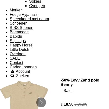
Sokjes
Overigen
Merken
Feetje Pyjama's
Speenkoord met naam
Schoenen
BIBS Spenen
Beenmode
Babidu
Slipstops
Happy Horse
Little Dutch
Overigen
SALE
Contact
Cadeaubonnen
Account
Zoeken
-50% Levv Zand polo
Benny
Sale!
€ 18,50
€ 36,99