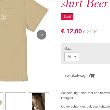
shirt Beer
Sale!
€ 12,00
€ 23,99
Maat
In winkelwagen
Zandkleurig t-shirt met een borstz
lichtgeel.
Op de achterkant ook een lichtgele