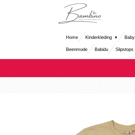
Ga
direct
naar
de
hoofdinhoud
Home
Kinderkleding
Baby
Beenmode
Babidu
Slipstops