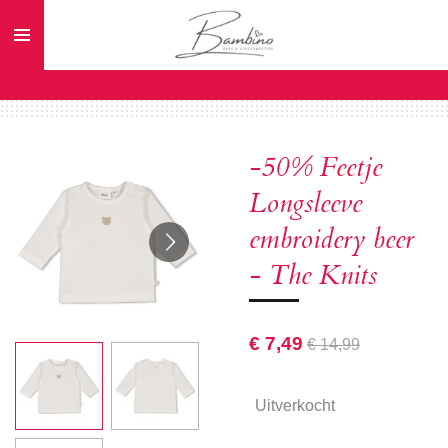
Ga
direct
naar
de
hoofdinhoud
-50% Feetje
Longsleeve
embroidery beer
- The Knits
€ 7,49
€ 14,99
Uitverkocht