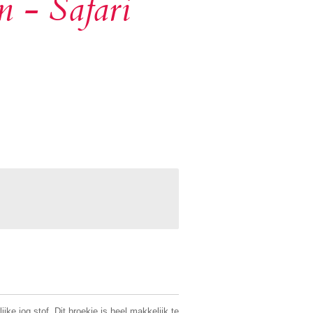
m - Safari
jke jog stof. Dit broekje is heel makkelijk te