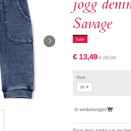
jogg deni
Savage
Sale!
€ 13,49
€ 26,99
Maat
In winkelwagen
Blauw denim broekje van een heerli