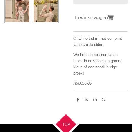
In winkelwagen
Offwhite t-shirt met een print
van schildpadden.
We hebben ook een lange
broek in dezelfde lichtgroene
kleur, of een zandkleurige
broek!
N58656-35
D
D
S
D
e
e
h
e
l
e
a
l
e
l
r
e
n
e
n
TOP