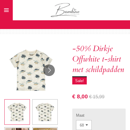
Ga
direct
naar
de
hoofdinhoud
-50% Dirkje
Offwhite t-shirt
met schildpadden
Sale!
€ 8,00
€ 15,99
Maat