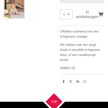
In
winkelwagen
Offwhite overhemd met een
lichtgroene streepje.
We hebben ook een lange
broek in dezelfde lichtgroene
kleur, of een zandkleurige
broek!
N58653-35
D
D
S
D
e
e
h
e
l
e
a
l
e
l
r
e
n
e
n
TOP