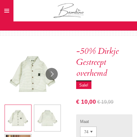
Ga
direct
naar
de
hoofdinhoud
-50% Dirkje
Gestreept
overhemd
Sale!
€ 10,00
€ 19,99
Maat