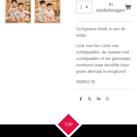
In
winkelwagen
Lichtgroene broek in een rib
stofje.
Leuk met het t-shirt met
schildpadden, de sweater met
schildpadden of het gestreepte
overhemd waar dezelfde kleur
groen allemaal in terugkomt!
N58652-35
D
D
S
D
e
e
h
e
l
e
a
l
e
l
r
e
n
e
n
TOP