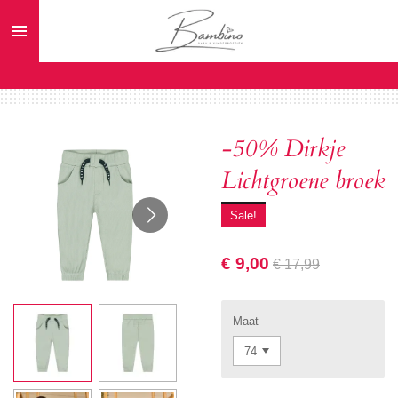
Ga
direct
naar
de
hoofdinhoud
-50% Dirkje
Lichtgroene broek
Sale!
€ 9,00
€ 17,99
Maat