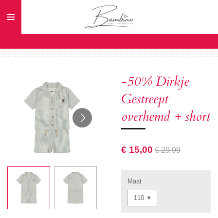
Ga
direct
naar
de
hoofdinhoud
-50% Dirkje
Gestreept
overhemd + short
€ 15,00
€ 29,99
Maat