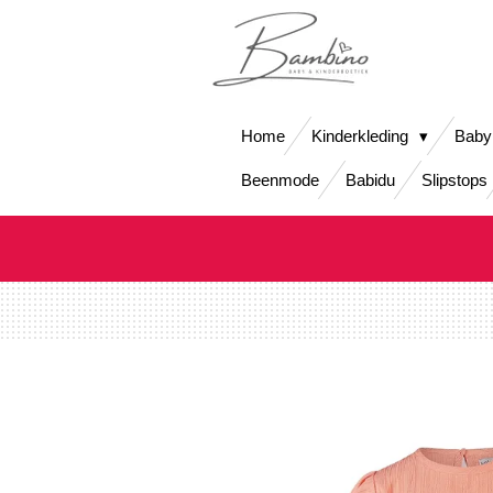
Ga
direct
naar
de
hoofdinhoud
Home
Kinderkleding
Baby
Beenmode
Babidu
Slipstops