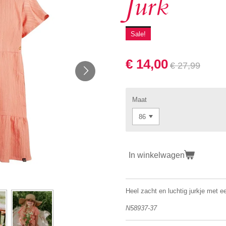
Jurk
Sale!
€ 14,00
€ 27,99
Maat
In winkelwagen
Heel zacht en luchtig jurkje met e
N58937-37