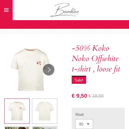
Ga
direct
naar
de
hoofdinhoud
-50% Koko
Noko Offwhite
t-shirt , loose fit
Sale!
€ 9,50
€ 18,99
Maat