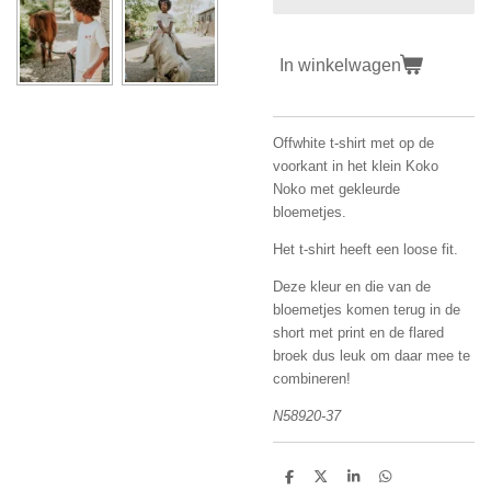
In winkelwagen
Offwhite t-shirt met op de
voorkant in het klein Koko
Noko met gekleurde
bloemetjes.
Het t-shirt heeft een loose fit.
Deze kleur en die van de
bloemetjes komen terug in de
short met print en de flared
broek dus leuk om daar mee te
combineren!
N58920-37
D
D
S
D