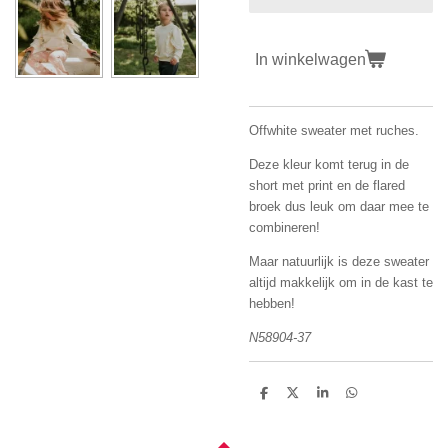
In winkelwagen
Offwhite sweater met ruches.
Deze kleur komt terug in de
short met print en de flared
broek dus leuk om daar mee te
combineren!
Maar natuurlijk is deze sweater
altijd makkelijk om in de kast te
hebben!
N58904-37
D
D
S
D
e
e
h
e
l
e
a
l
e
l
r
e