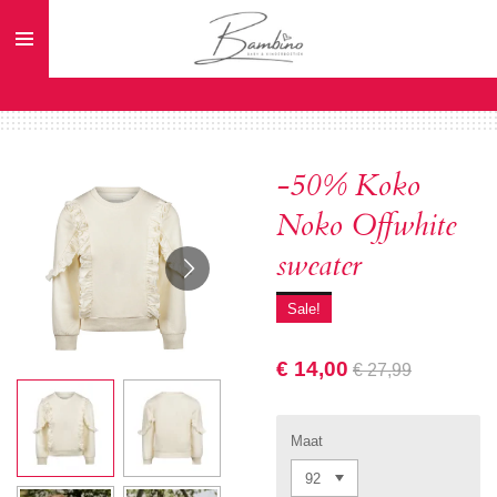
Ga
direct
naar
de
hoofdinhoud
-50% Koko
Noko Offwhite
sweater
Sale!
€ 14,00
€ 27,99
Maat