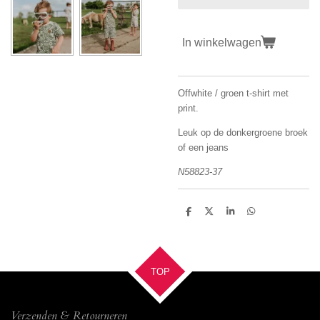
In winkelwagen
Offwhite / groen t-shirt met
print.
Leuk op de donkergroene broek
of een jeans
N58823-37
D
D
S
D
e
e
h
e
l
e
a
l
e
l
r
e
n
e
n
TOP
Verzenden & Retourneren