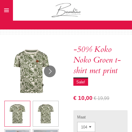
Ga
direct
naar
de
hoofdinhoud
-50% Koko
Noko Groen t-
shirt met print
Sale!
€ 10,00
€ 19,99
Maat