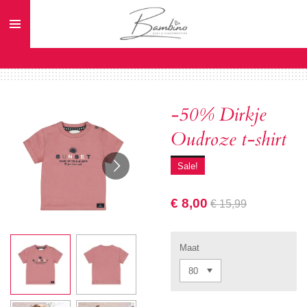
Ga
direct
naar
de
hoofdinhoud
-50% Dirkje
Oudroze t-shirt
Sale!
€ 8,00
€ 15,99
Maat