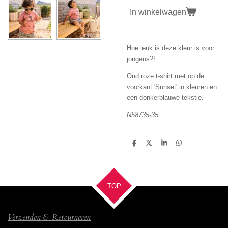
In winkelwagen
Hoe leuk is deze kleur is voor
jongens?!
Oud roze t-shirt met op de
voorkant 'Sunset' in kleuren en
een donkerblauwe tekstje.
N58735-35
D
D
S
D
e
e
h
e
l
e
a
l
e
l
r
e
n
e
n
TOP
Verzenden & Retourneren