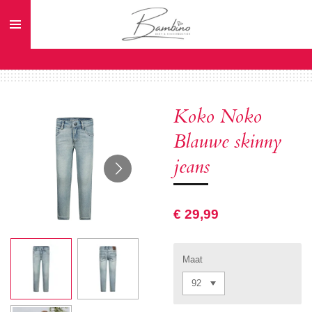
Ga
direct
naar
de
hoofdinhoud
Koko Noko
Blauwe skinny
jeans
€ 29,99
Maat