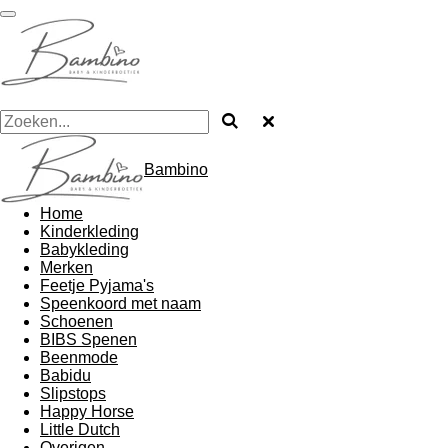
Ga
direct
naar
de
hoofdinhoud
Bambino
Home
Kinderkleding
Babykleding
Merken
Feetje Pyjama's
Speenkoord met naam
Schoenen
BIBS Spenen
Beenmode
Babidu
Slipstops
Happy Horse
Little Dutch
Overigen