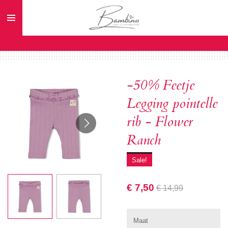
Ga
direct
naar
de
hoofdinhoud
-50% Feetje
Legging pointelle
rib - Flower
Ranch
Sale!
€ 7,50
€ 14,99
Maat