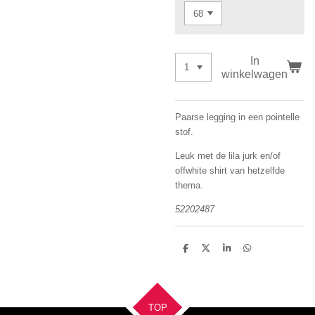
In
winkelwagen
Paarse legging in een pointelle
stof.
Leuk met de lila jurk en/of
offwhite shirt van hetzelfde
thema.
52202487
D
D
S
D
e
e
h
e
l
e
a
l
e
l
r
e
n
e
n
TOP