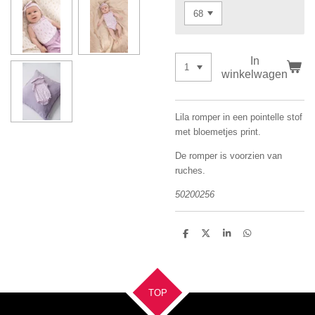
In
winkelwagen
Lila romper in een pointelle stof
met bloemetjes print.
De romper is voorzien van
ruches.
50200256
D
D
S
D
e
e
h
e
l
e
a
l
e
l
r
e
n
e
n
TOP