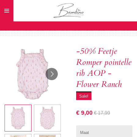
Ga
direct
naar
de
hoofdinhoud
-50% Feetje
Romper pointelle
rib AOP -
Flower Ranch
Sale!
€ 9,00
€ 17,99
Maat