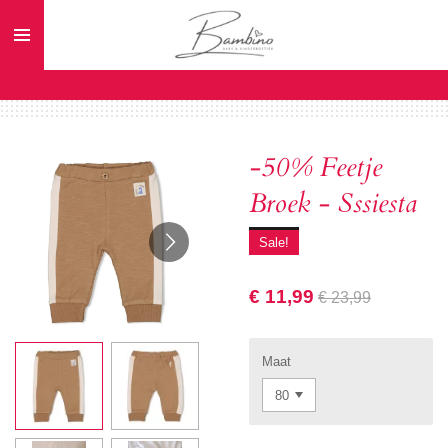
Ga
direct
naar
de
hoofdinhoud
-50% Feetje
Broek - Sssiesta
Sale!
€ 11,99
€ 23,99
Maat