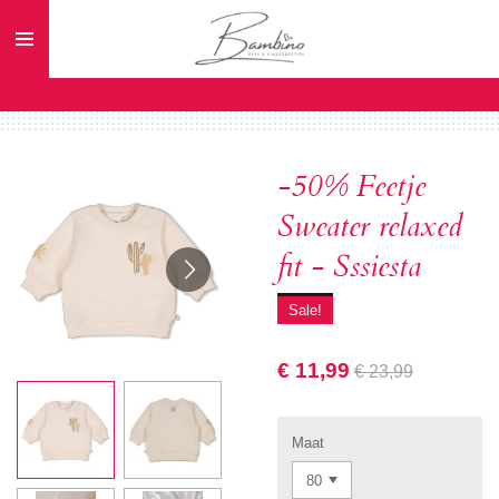
Ga
direct
naar
de
hoofdinhoud
-50% Feetje
Sweater relaxed
fit - Sssiesta
Sale!
€ 11,99
€ 23,99
Maat