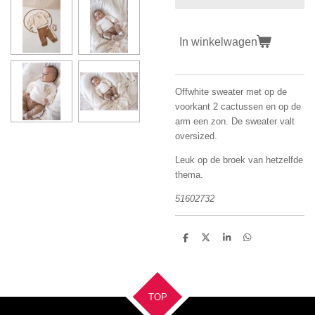
In winkelwagen
Offwhite sweater met op de
voorkant 2 cactussen en op de
arm een zon. De sweater valt
oversized.
Leuk op de broek van hetzelfde
thema.
51602732
D
D
S
D
e
e
h
e
l
e
a
l
e
l
r
e
n
e
n
TOP