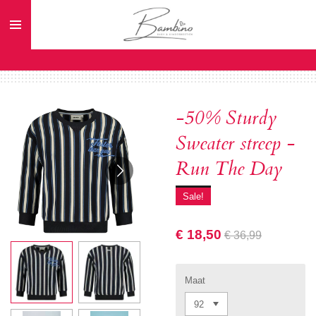
Ga
direct
naar
de
hoofdinhoud
-50% Sturdy
Sweater streep -
Run The Day
Sale!
€ 18,50
€ 36,99
Maat