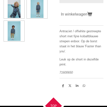
In winkelwagen
Antraciet / offwhite gestreepte
short met fijne kobaltblauwe
strepen erdoor. Op de borst
staat in het blauw 'Faster than
you'.
Leuk op de short in dezelfde
print.
71600650
D
D
S
D
e
e
h
e
l
e
a
l
e
l
r
e
n
e
n
TOP