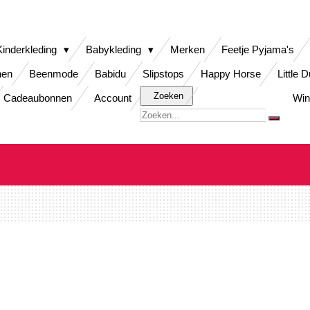
Kinderkleding
Babykleding
Merken
Feetje Pyjama's
nen
Beenmode
Babidu
Slipstops
Happy Horse
Little 
Zoeken
Cadeaubonnen
Account
Win