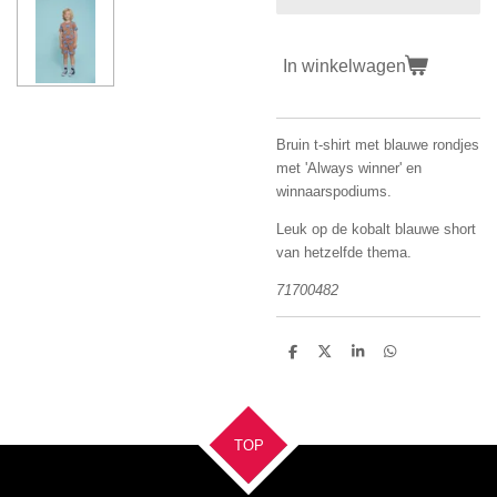
In winkelwagen
Bruin t-shirt met blauwe rondjes
met 'Always winner' en
winnaarspodiums.
Leuk op de kobalt blauwe short
van hetzelfde thema.
71700482
D
D
S
D
e
e
h
e
l
e
a
l
e
l
r
e
n
e
n
TOP