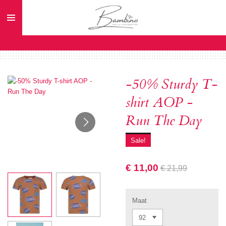
Ga
direct
naar
de
hoofdinhoud
-50% Sturdy T-
shirt AOP -
Run The Day
Sale!
€ 11,00
€ 21,99
Maat