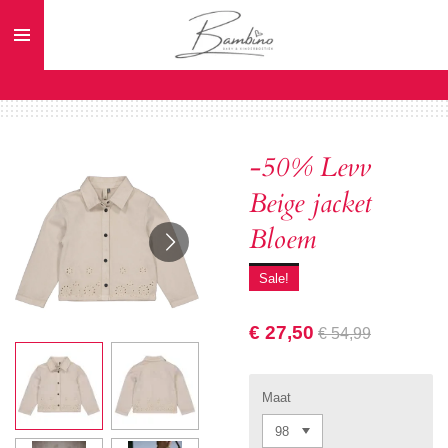
Ga
direct
naar
de
hoofdinhoud
-50% Levv
Beige jacket
Bloem
Sale!
€ 27,50
€ 54,99
Maat