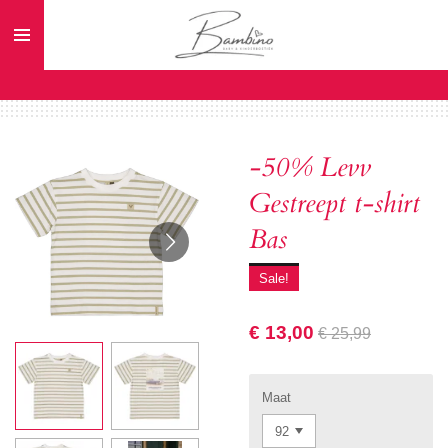
Ga
direct
naar
de
hoofdinhoud
-50% Levv
Gestreept t-shirt
Bas
Sale!
€ 13,00
€ 25,99
Maat