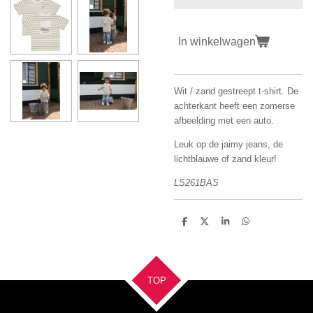
In winkelwagen
Wit / zand gestreept t-shirt. De
achterkant heeft een zomerse
afbeelding met een auto.
Leuk op de jaimy jeans, de
lichtblauwe of zand kleur!
LS261BAS
D
D
S
D
e
e
h
e
l
e
a
l
e
l
r
e
n
e
n
TOP