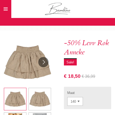
Ga
direct
naar
de
hoofdinhoud
-50% Levv Rok
Anneke
Sale!
€ 18,50
€ 36,99
Maat