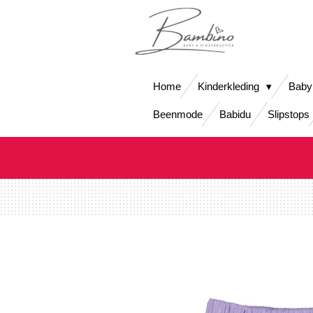
Ga
direct
naar
de
hoofdinhoud
Home
Kinderkleding
Baby
Beenmode
Babidu
Slipstops