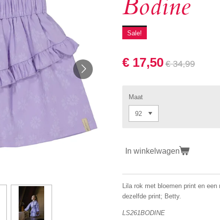
Bodine
Sale!
€ 17,50
€ 34,99
Maat
In winkelwagen
Lila rok met bloemen print en een 
dezelfde print; Betty.
LS261BODINE