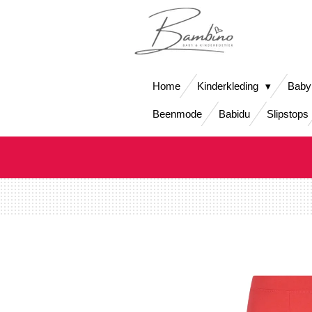
Ga
direct
naar
de
hoofdinhoud
Home
Kinderkleding
Baby
Beenmode
Babidu
Slipstops