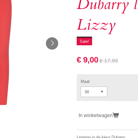
Dubarry l
Lizzy
Sale!
€ 9,00
€ 17,99
Maat
In winkelwagen
Legging in de kleur Dubarry.