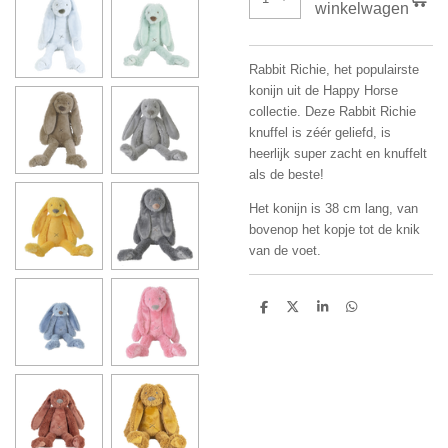
winkelwagen
Rabbit Richie, het populairste
konijn uit de Happy Horse
collectie. Deze Rabbit Richie
knuffel is zéér geliefd, is
heerlijk super zacht en knuffelt
als de beste!
Het konijn is 38 cm lang, van
bovenop het kopje tot de knik
van de voet.
D
D
S
D
e
e
h
e
l
e
a
l
e
l
r
e
n
e
n