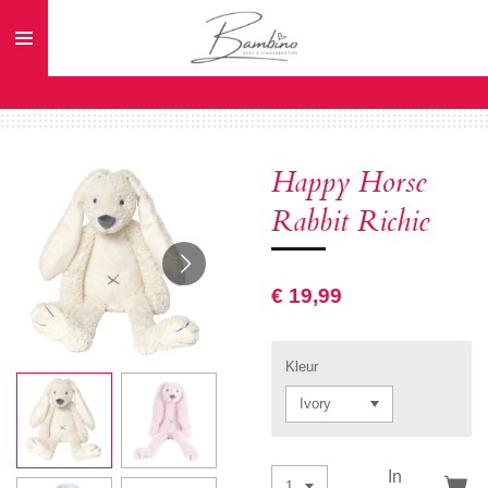
Ga
direct
naar
de
hoofdinhoud
Happy Horse
Rabbit Richie
€ 19,99
Kleur
In