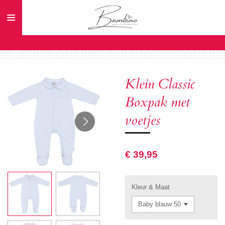
Ga
direct
naar
de
hoofdinhoud
Klein Classic
Boxpak met
voetjes
€ 39,95
Kleur & Maat