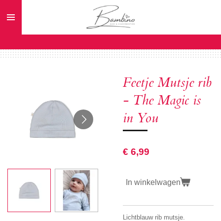
Ga
direct
naar
de
hoofdinhoud
Feetje Mutsje rib
- The Magic is
in You
€ 6,99
In winkelwagen
Lichtblauw rib mutsje.