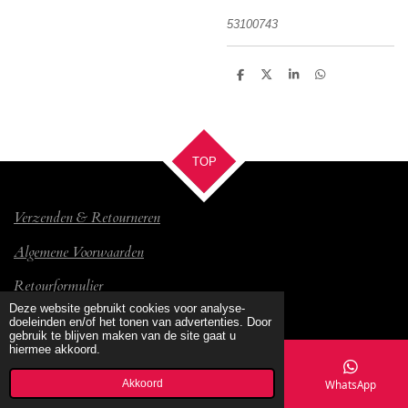
53100743
D
D
S
D
e
e
h
e
l
e
a
l
e
l
r
e
n
e
n
TOP
Verzenden & Retourneren
Algemene Voorwaarden
Retourformulier
© 2017 Bambino
Deze website gebruikt cookies voor analyse-
doeleinden en/of het tonen van advertenties. Door
gebruik te blijven maken van de site gaat u
hiermee akkoord.
Akkoord
E-mailadres
Kaart
Facebook
WhatsApp